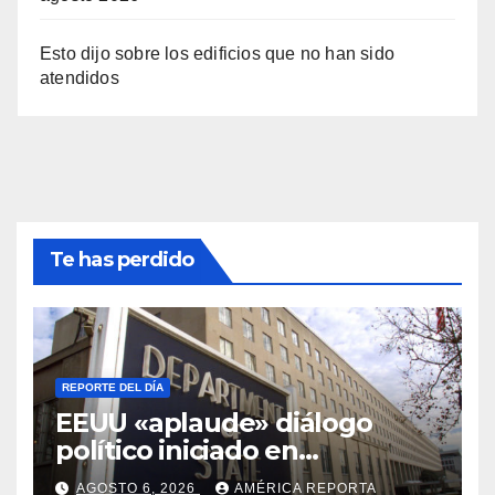
Esto dijo sobre los edificios que no han sido
atendidos
Te has perdido
REPORTE DEL DÍA
EEUU «aplaude» diálogo
político iniciado en
Venezuela
AGOSTO 6, 2026
AMÉRICA REPORTA