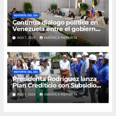
REPORTE DEL DÍA
Continúa diálogo político en
Venezuela entre el gobierno
y la oposición
AGO 7, 2026
AMÉRICA REPORTA
REPORTE DEL DÍA
Presidenta Rodríguez lanza
Plan Crediticio con Subsidio
Directo en encuentro con
AGO 7, 2026
AMÉRICA REPORTA
Juntas de Condominio