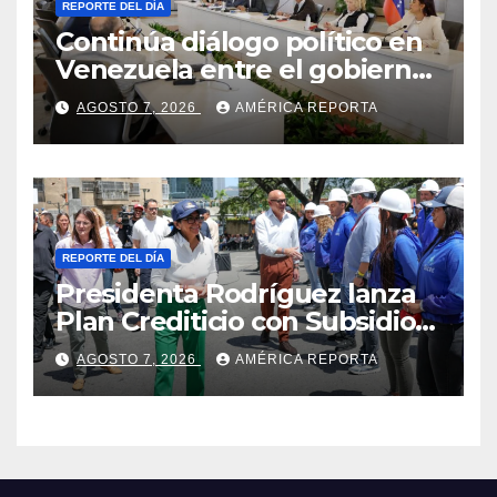
REPORTE DEL DÍA
Continúa diálogo político en
Venezuela entre el gobierno
y la oposición
AGOSTO 7, 2026
AMÉRICA REPORTA
REPORTE DEL DÍA
Presidenta Rodríguez lanza
Plan Crediticio con Subsidio
Directo en encuentro con
AGOSTO 7, 2026
AMÉRICA REPORTA
Juntas de Condominio