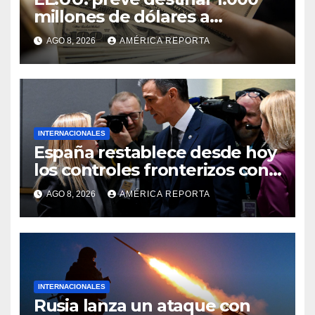
millones de dólares a
Colombia para un paquete de
AGO 8, 2026
AMÉRICA REPORTA
seguridad
INTERNACIONALES
España restablece desde hoy
los controles fronterizos con
Italia tras el rechazo de Roma
AGO 8, 2026
AMÉRICA REPORTA
a retirar las restricciones
INTERNACIONALES
Rusia lanza un ataque con