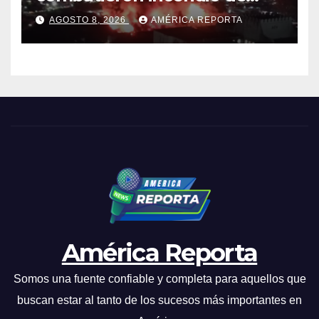
gran magnitud en zona
AGOSTO 8, 2026
AMÉRICA REPORTA
industrial de El Llanito
América Reporta
Somos una fuente confiable y completa para aquellos que
buscan estar al tanto de los sucesos más importantes en