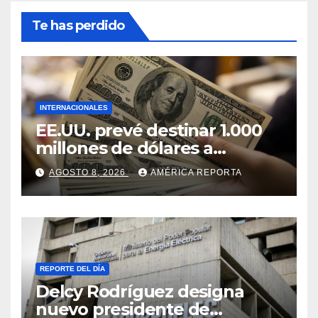
Te has perdido
INTERNACIONALES
EE.UU. prevé destinar 1.000
millones de dólares a
Colombia para un paquete
AGOSTO 8, 2026
AMÉRICA REPORTA
de seguridad
REPORTE DEL DÍA
Delcy Rodríguez designa
nuevo presidente de