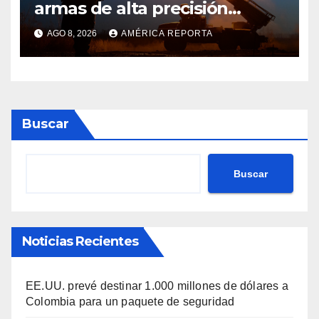
armas de alta precisión
contra la industria militar en
AGO 8, 2026
AMÉRICA REPORTA
Kiev
Buscar
Buscar
Noticias Recientes
EE.UU. prevé destinar 1.000 millones de dólares a
Colombia para un paquete de seguridad