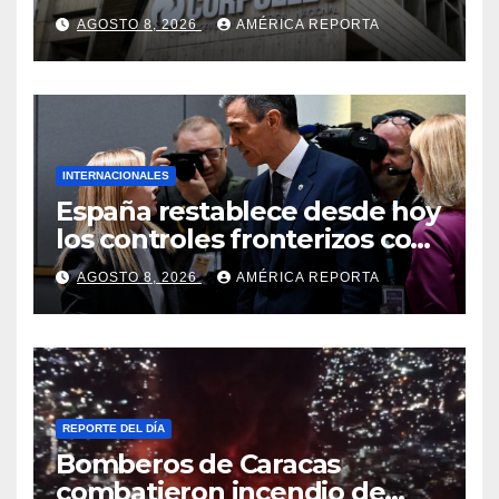
Corpoelec y nuevo
AGOSTO 8, 2026
AMÉRICA REPORTA
viceministro de Servicios
Eléctricos
INTERNACIONALES
España restablece desde hoy
los controles fronterizos con
Italia tras el rechazo de Roma
AGOSTO 8, 2026
AMÉRICA REPORTA
a retirar las restricciones
REPORTE DEL DÍA
Bomberos de Caracas
combatieron incendio de