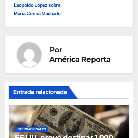
entradas
Leopoldo López sobre
María Corina Machado
Por
América Reporta
Entrada relacionada
INTERNACIONALES
EE.UU. prevé destinar 1.000