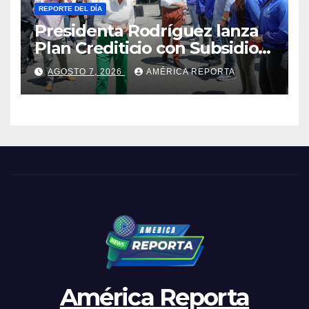
REPORTE DEL DÍA
Presidenta Rodríguez lanza
Plan Crediticio con Subsidio
Directo en encuentro con
AGOSTO 7, 2026
AMÉRICA REPORTA
Juntas de Condominio
América Reporta