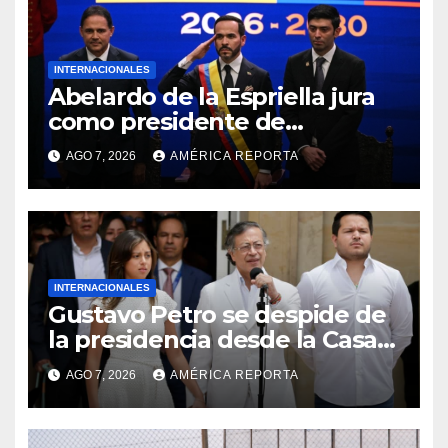
INTERNACIONALES
Abelardo de la Espriella jura
como presidente de
Colombia para el periodo
AGO 7, 2026
AMÉRICA REPORTA
2026-2030
INTERNACIONALES
Gustavo Petro se despide de
la presidencia desde la Casa
de Nariño
AGO 7, 2026
AMÉRICA REPORTA