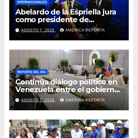
INTERNACIONALES
Abelardo de la Espriella jura
como presidente de
Colombia para el periodo
AGOSTO 7, 2026
AMÉRICA REPORTA
2026-2030
REPORTE DEL DÍA
Continúa diálogo político en
Venezuela entre el gobierno
y la oposición
AGOSTO 7, 2026
AMÉRICA REPORTA