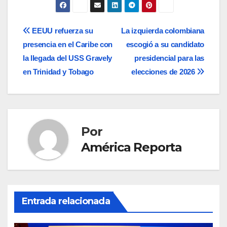
Navegación
EEUU refuerza su
La izquierda colombiana
presencia en el Caribe con
escogió a su candidato
de
la llegada del USS Gravely
presidencial para las
entradas
en Trinidad y Tobago
elecciones de 2026
Por
América Reporta
Entrada relacionada