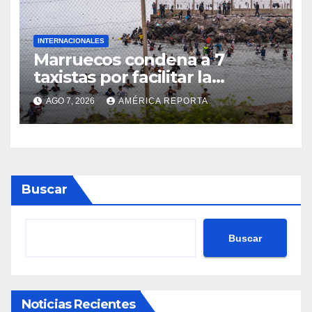
INTERNACIONALES
Marruecos condena a 7
taxistas por facilitar la
migración irregular hacia
AGO 7, 2026
AMÉRICA REPORTA
Ceuta
Buscar
Buscar
Noticias Recientes