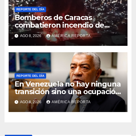
REPORTE DEL DÍA
Bomberos de Caracas
combatieron incendio de
gran magnitud en zona
AGO 8, 2026
AMÉRICA REPORTA
industrial de El Llanito
REPORTE DEL DÍA
En Venezuela no hay ninguna
transición sino una ocupación
a la fuerza
AGO 8, 2026
AMÉRICA REPORTA