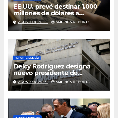
EE.UU. prevé destinar 1.000
millones de dólares a
Colombia para un paquete
AGOSTO 8, 2026
AMÉRICA REPORTA
de seguridad
REPORTE DEL DÍA
Delcy Rodríguez designa
nuevo presidente de
Corpoelec y nuevo
AGOSTO 8, 2026
AMÉRICA REPORTA
viceministro de Servicios
Eléctricos
INTERNACIONALES