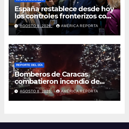
España restablece desde hoy
los controles fronterizos con
Italia tras el rechazo de Roma
AGOSTO 8, 2026
AMÉRICA REPORTA
a retirar las restricciones
REPORTE DEL DÍA
Bomberos de Caracas
combatieron incendio de
gran magnitud en zona
AGOSTO 8, 2026
AMÉRICA REPORTA
industrial de El Llanito