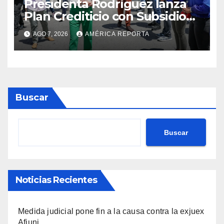
Presidenta Rodríguez lanza
Plan Crediticio con Subsidio
Directo en encuentro con
AGO 7, 2026
AMÉRICA REPORTA
Juntas de Condominio
Buscar
Buscar
Noticias Recientes
Medida judicial pone fin a la causa contra la exjuex
Afiuni