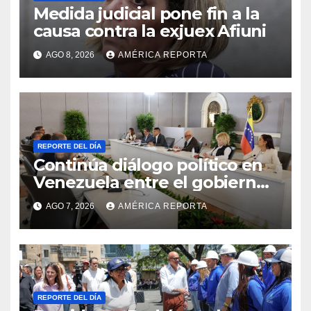
Medida judicial pone fin a la
causa contra la exjuex Afiuni
AGO 8, 2026
AMÉRICA REPORTA
REPORTE DEL DÍA
Continúa diálogo político en
Venezuela entre el gobierno
y la oposición
AGO 7, 2026
AMÉRICA REPORTA
REPORTE DEL DÍA