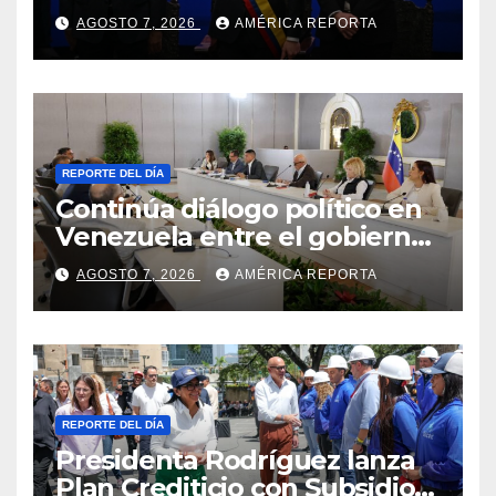
Colombia para el periodo
AGOSTO 7, 2026
AMÉRICA REPORTA
2026-2030
REPORTE DEL DÍA
Continúa diálogo político en
Venezuela entre el gobierno
y la oposición
AGOSTO 7, 2026
AMÉRICA REPORTA
REPORTE DEL DÍA
Presidenta Rodríguez lanza
Plan Crediticio con Subsidio