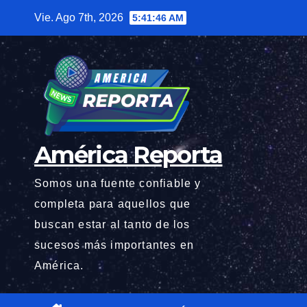
Saltar
Vie. Ago 7th, 2026
5:41:47 AM
al
contenido
América Reporta
Somos una fuente confiable y
completa para aquellos que
buscan estar al tanto de los
sucesos más importantes en
América.