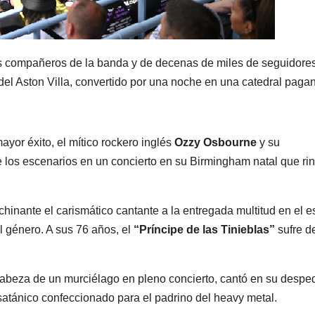
 compañeros de la banda y de decenas de miles de seguidores
 del Aston Villa, convertido por una noche en una catedral paga
mayor éxito, el mítico rockero inglés
Ozzy Osbourne
y su
 los escenarios en un concierto en su Birmingham natal que ri
echinante el carismático cantante a la entregada multitud en el e
l género. A sus 76 años, el
“Príncipe de las Tinieblas”
sufre d
 cabeza de un murciélago en pleno concierto, cantó en su despe
 satánico confeccionado para el padrino del heavy metal.