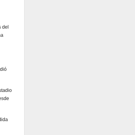
 del
na
ndió
stadio
esde
dida