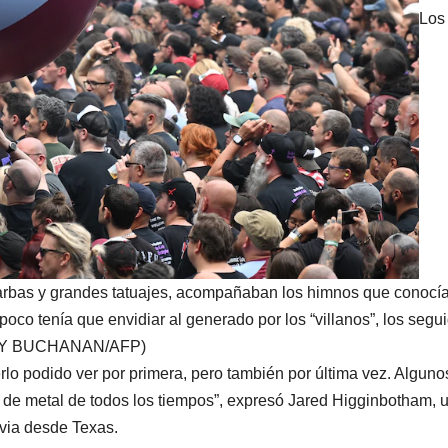
Los
arbas y grandes tatuajes, acompañaban los himnos que conocía
oco tenía que envidiar al generado por los “villanos”, los segu
(ANDY BUCHANAN/AFP)
erlo podido ver por primera, pero también por última vez. Alguno
o de metal de todos los tiempos”, expresó Jared Higginbotham, 
via desde Texas.