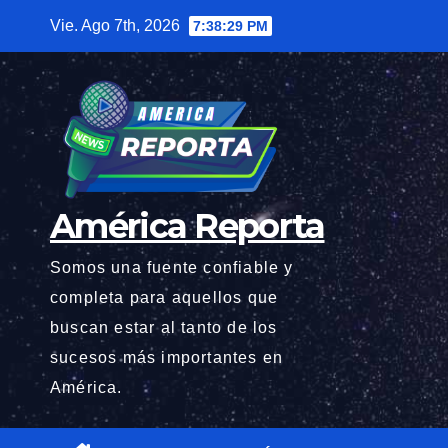
Saltar
Vie. Ago 7th, 2026
7:38:31 PM
al
contenido
América Reporta
Somos una fuente confiable y
completa para aquellos que
buscan estar al tanto de los
sucesos más importantes en
América.