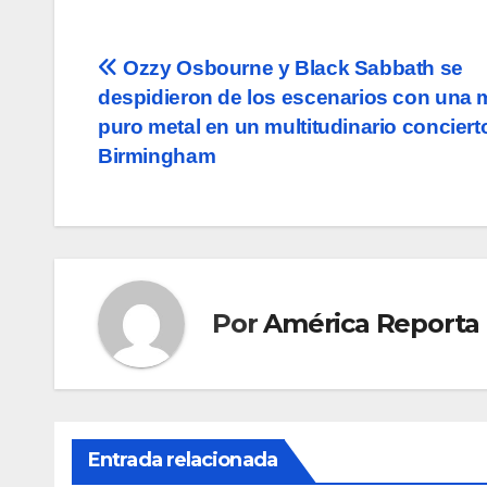
Navegación
Ozzy Osbourne y Black Sabbath se
despidieron de los escenarios con una 
de
puro metal en un multitudinario conciert
entradas
Birmingham
Por
América Reporta
Entrada relacionada