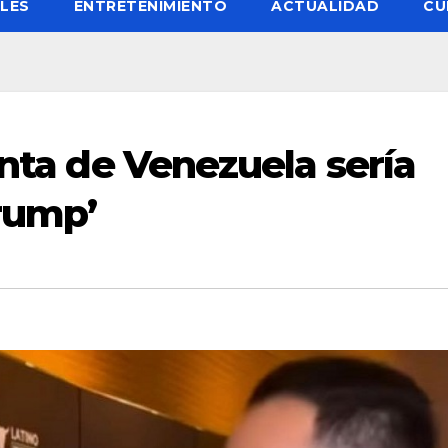
LES
ENTRETENIMIENTO
ACTUALIDAD
CU
enta de Venezuela sería
rump’