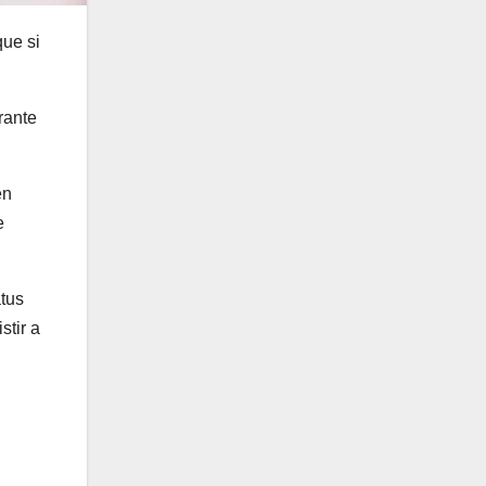
que si
rante
en
e
atus
stir a