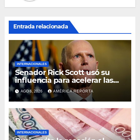
Entrada relacionada
INTERNACIONALES
Senador Rick Scott usó su
influencia para acelerar las
elecciones en Venezuela
AGO 6, 2026
AMÉRICA REPORTA
INTERNACIONALES