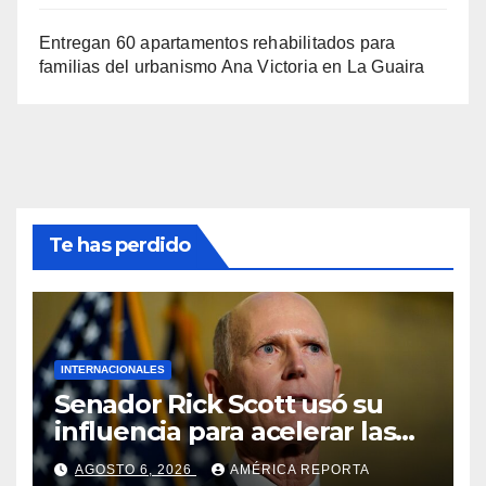
Entregan 60 apartamentos rehabilitados para
familias del urbanismo Ana Victoria en La Guaira
Te has perdido
INTERNACIONALES
Senador Rick Scott usó su
influencia para acelerar las
elecciones en Venezuela
AGOSTO 6, 2026
AMÉRICA REPORTA