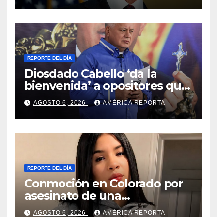
REPORTE DEL DÍA
Diosdado Cabello ‘da la
bienvenida’ a opositores que
llegaron al país para diálogo
AGOSTO 6, 2026
AMÉRICA REPORTA
con el gobierno
REPORTE DEL DÍA
Conmoción en Colorado por
asesinato de una
adolescente venezolana en
AGOSTO 6, 2026
AMÉRICA REPORTA