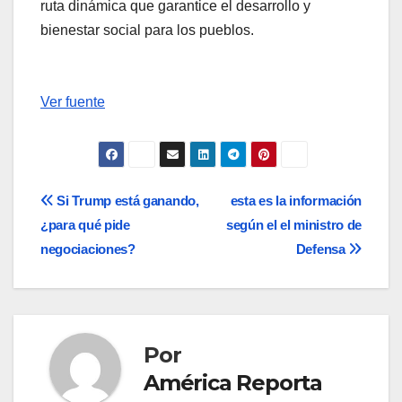
ruta dinámica que garantice el desarrollo y
bienestar social para los pueblos.
Ver fuente
Navegación
Si Trump está ganando,
esta es la información
¿para qué pide
según el el ministro de
de
negociaciones?
Defensa
entradas
Por
América Reporta