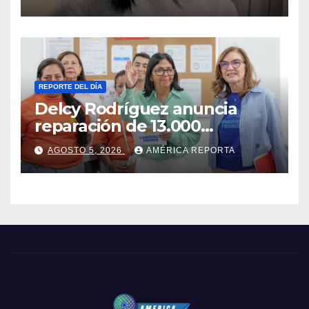
reunión con amigos
REPORTE DEL DÍA
Delcy Rodríguez anuncia
reparación de 13.000
viviendas afectadas por los
AGOSTO 5, 2026
AMÉRICA REPORTA
terremotos