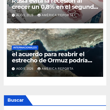
Rusia evita la recesión al
crecer un 0,8% en el segundo
trimestre
AGO 5, 2026
AMÉRICA REPORTA
INTERNACIONALES
el acuerdo para reabrir el
estrecho de Ormuz podría
concretarse esta semana
AGO 5, 2026
AMÉRICA REPORTA
Buscar