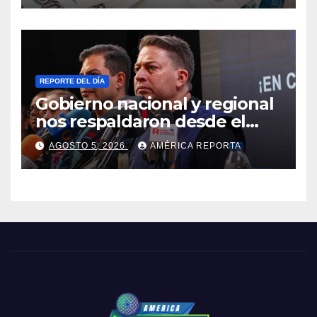
REPORTE DEL DÍA
Gobierno nacional y regional
nos respaldaron desde el
primer momento tras
AGOSTO 5, 2026
AMÉRICA REPORTA
terremotos del 24J