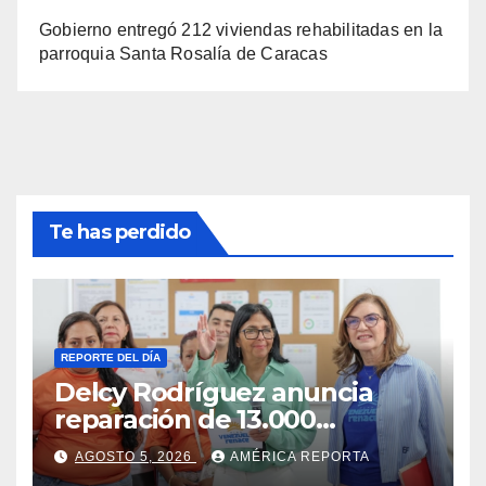
Gobierno entregó 212 viviendas rehabilitadas en la
parroquia Santa Rosalía de Caracas
Te has perdido
REPORTE DEL DÍA
Delcy Rodríguez anuncia
reparación de 13.000
viviendas afectadas por los
AGOSTO 5, 2026
AMÉRICA REPORTA
terremotos