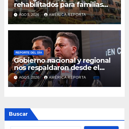
rehabilitados para familias
del urbanismo Ana Victoria
AGO 5, 2026
AMÉRICA REPORTA
en La Guaira
REPORTE DEL DÍA
Gobierno nacional y regional
nos respaldaron desde el
primer momento tras
AGO 5, 2026
AMÉRICA REPORTA
terremotos del 24J
Buscar