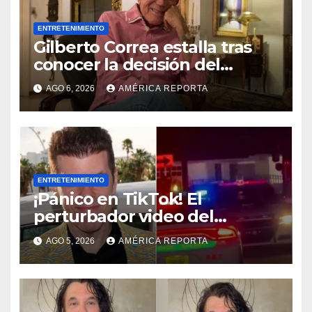
ENTRETENIMIENTO
Gilberto Correa estalla tras
conocer la decisión del
tribunal en su caso
AGO 6, 2026
AMÉRICA REPORTA
ENTRETENIMIENTO
¡Pánico en TikTok! El
perturbador video del
famoso influencer Perez
AGO 5, 2026
AMÉRICA REPORTA
Hilton que obligó a sus fans a
pedir ayuda médica