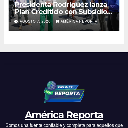
Presidenta Rodríguez lanza
Plan Crediticio con Subsidio
Directo en encuentro con
AGOSTO 7, 2026
AMÉRICA REPORTA
Juntas de Condominio
América Reporta
Somos una fuente confiable y completa para aquellos que