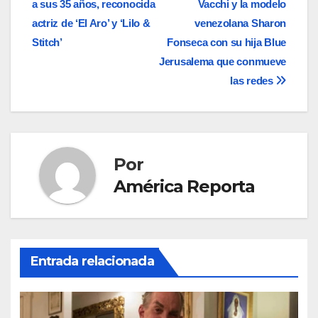
a sus 35 años, reconocida
Vacchi y la modelo
de
actriz de ‘El Aro’ y ‘Lilo &
venezolana Sharon
entradas
Stitch’
Fonseca con su hija Blue
Jerusalema que conmueve
las redes
Por
América Reporta
Entrada relacionada