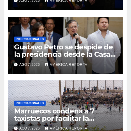
AGO 7, 2026
AMÉRICA REPORTA
2026-2030
INTERNACIONALES
Gustavo Petro se despide de
la presidencia desde la Casa
de Nariño
AGO 7, 2026
AMÉRICA REPORTA
INTERNACIONALES
Marruecos condena a 7
taxistas por facilitar la
migración irregular hacia
AGO 7, 2026
AMÉRICA REPORTA