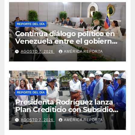
REPORTE DEL DÍA
Continúa diálogo político en
Venezuela entre el gobierno
y la oposición
AGOSTO 7, 2026
AMÉRICA REPORTA
REPORTE DEL DÍA
Presidenta Rodríguez lanza
Plan Crediticio con Subsidio
Directo en encuentro con
AGOSTO 7, 2026
AMÉRICA REPORTA
Juntas de Condominio