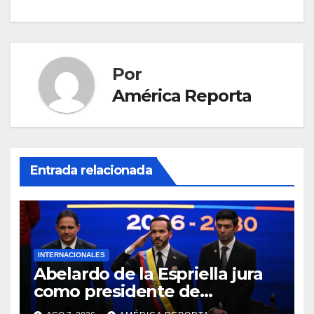
Por
América Reporta
Entrada relacionada
INTERNACIONALES
Abelardo de la Espriella jura
como presidente de
Colombia para el periodo